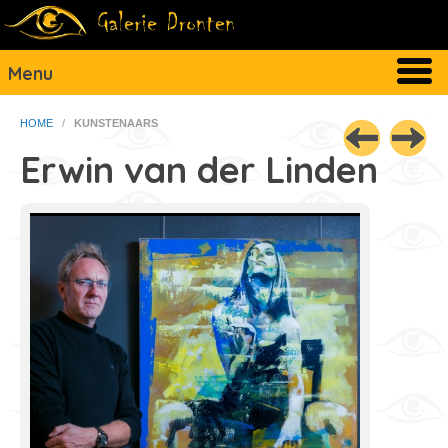
Menu
HOME
/
KUNSTENAARS
Erwin van der Linden