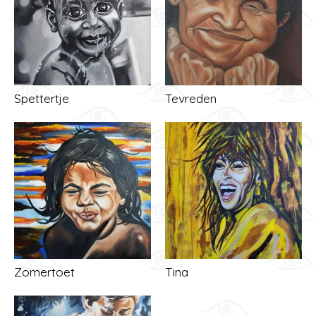
Spettertje
Tevreden
Zomertoet
Tina