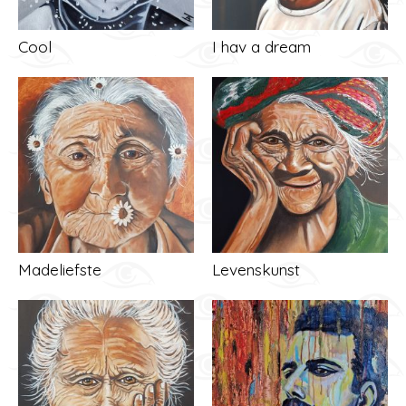
Cool
I hav a dream
Madeliefste
Levenskunst