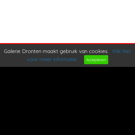
Galerie Dronten maakt gebruik van cookies.
Klik hier
voor meer informatie
Accepteren
Bel ons
Mail ons
Copyright © 2026 |
Endless CMS
Versie 4.18 |