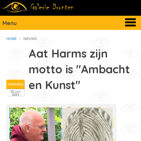
Menu
HOME
/
NIEUWS
Aat Harms zijn
motto is "Ambacht
en Kunst"
maandag
02 jun
2025