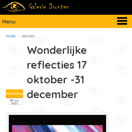
Menu
HOME
/
NIEUWS
Wonderlijke
reflecties 17
oktober -31
december
woensdag
08 nov
2023