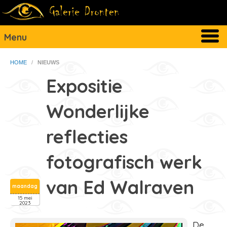
Menu
HOME
/
NIEUWS
Expositie
Wonderlijke
reflecties
fotografisch werk
van Ed Walraven
maandag
15 mei
2023
De