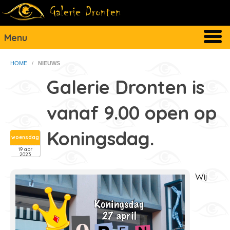
Menu
HOME
/
NIEUWS
Galerie Dronten is
vanaf 9.00 open op
Koningsdag.
woensdag
19 apr
2023
Wij